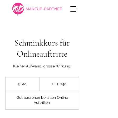
Schminkkurs für
Onlineauftritte
Kleiner Aufwand, grosse Wirkung.
CHF
240
3 Std.
3
CHF 240
S
t
Gut aussehen bei allen Online
d
Auftritten.
.